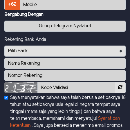
+62
Bergabung Dengan
Group Telegram Nyalabet
Rekening Bank Anda
Saya menyatakan bahwa saya telah berusia setidaknya 18
tahun atau setidaknya usia legal di negara tempat saya
tinggal (mana saja yang lebih tinggi) dan bahwa saya
telah membaca, memahami dan menyetujui
Syarat dan
ketentuan
. Saya juga bersedia menerima email promosi