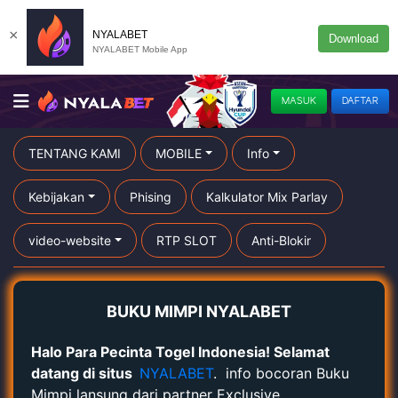
×
NYALABET
Download
NYALABET Mobile App
MASUK
DAFTAR
TENTANG KAMI
MOBILE
Info
Kebijakan
Phising
Kalkulator Mix Parlay
video-website
RTP SLOT
Anti-Blokir
BUKU MIMPI NYALABET
Halo Para Pecinta Togel Indonesia! Selamat
datang di situs
NYALABET
. info bocoran Buku
Mimpi lansung dari partner Exclusive