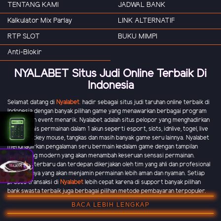
TENTANG KAMI
JADWAL BANK
Kalkulator Mix Parlay
LINK ALTERNATIF
RTP SLOT
BUKU MIMPI
Anti-Blokir
NYALABET Situs Judi Online Terbaik Di
Indonesia
Selamat datang di
Nyalabet
.
hadir sebagai situs judi taruhan online terbaik di
Indonesia dengan banyak pilihan game yang menawarkan berbagai program
promo dan event menarik. Nyalabet adalah situs pelopor yang menghadirkan
banyak jenis permainan dalam 1 akun seperti esport, slots, idnlive, togel, live
casino, mickey mouse, tangkas dan masih banyak game seru lainnya. Nyalabet
menghadirkan pengalaman seru bermain kedalam game dengan tampilan
grafik yang modern yang akan menambah keseruan sensasi permainan.
Teknologi terbaru dan terdepan dikerjakan oleh tim yang ahli dan profesional
di bidangnya yang akan menjamin permainan lebih aman dan nyaman. Setiap
proses transaksi di
Nyalabet
lebih cepat karena di support banyak pilihan
bank swasta terbaik juga berbagai pilihan metode pembayaran terpopuler.
BACA LEBIH LENGKAP