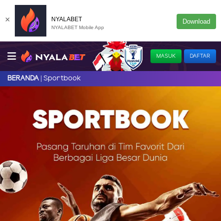
×
NYALABET
Download
NYALABET Mobile App
MASUK
DAFTAR
Sportbook
BERANDA