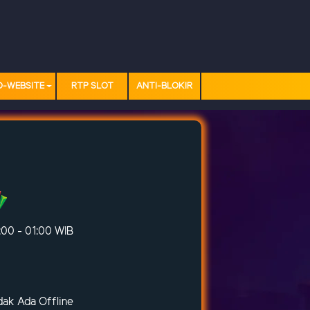
O-WEBSITE
RTP SLOT
ANTI-BLOKIR
3:00 - 01:00 WIB
idak Ada Offline