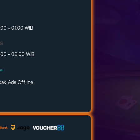
2.00 - 01.00 WIB
2.00 - 00.00 WIB
idak Ada Offline