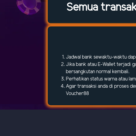
Semua transak
Jadwal bank sewaktu-waktu dapa
Jika bank atau E-Wallet terjadi 
bersangkutan normal kembali.
Perhatikan status warna atau lam
Agar transaksi anda di proses d
Voucher88