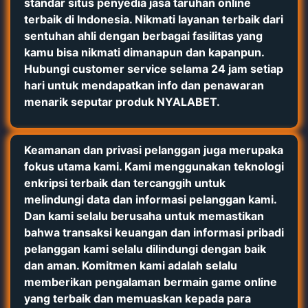
standar situs penyedia jasa taruhan online
terbaik di Indonesia. Nikmati layanan terbaik dari
sentuhan ahli dengan berbagai fasilitas yang
kamu bisa nikmati dimanapun dan kapanpun.
Hubungi customer service selama 24 jam setiap
hari untuk mendapatkan info dan penawaran
menarik seputar produk NYALABET.
Keamanan dan privasi pelanggan juga merupaka
fokus utama kami. Kami menggunakan teknologi
enkripsi terbaik dan tercanggih untuk
melindungi data dan informasi pelanggan kami.
Dan kami selalu berusaha untuk memastikan
bahwa transaksi keuangan dan informasi pribadi
pelanggan kami selalu dilindungi dengan baik
dan aman. Komitmen kami adalah selalu
memberikan pengalaman bermain game online
yang terbaik dan memuaskan kepada para