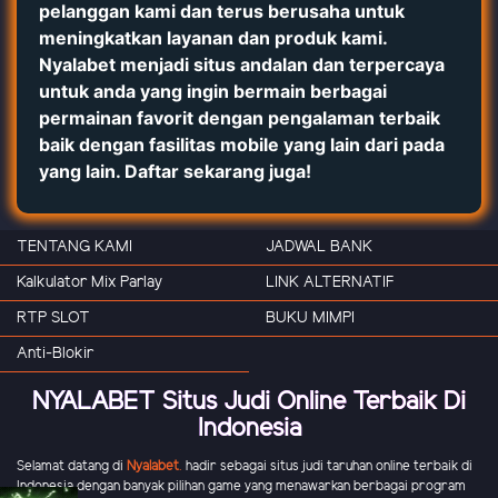
pelanggan kami dan terus berusaha untuk
meningkatkan layanan dan produk kami.
Nyalabet menjadi situs andalan dan terpercaya
untuk anda yang ingin bermain berbagai
permainan favorit dengan pengalaman terbaik
baik dengan fasilitas mobile yang lain dari pada
yang lain. Daftar sekarang juga!
TENTANG KAMI
JADWAL BANK
Kalkulator Mix Parlay
LINK ALTERNATIF
RTP SLOT
BUKU MIMPI
Anti-Blokir
NYALABET Situs Judi Online Terbaik Di
Indonesia
Selamat datang di
Nyalabet
.
hadir sebagai situs judi taruhan online terbaik di
Indonesia dengan banyak pilihan game yang menawarkan berbagai program