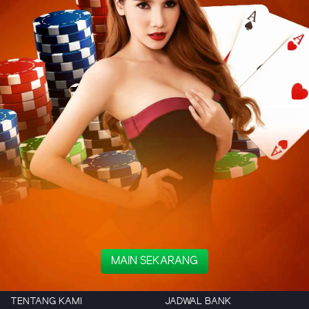
MAIN SEKARANG
TENTANG KAMI
JADWAL BANK