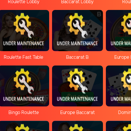
Roulette Lobby
Baccarat Lobby
Rou
Roulette Fast Table
Baccarat B
Europe 
Bingo Roulette
Europe Baccarat
Domin