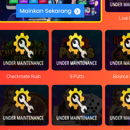
Live 
Checkmate Rush
9 Putts
Bounce 