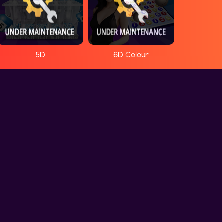
5D
6D Colour