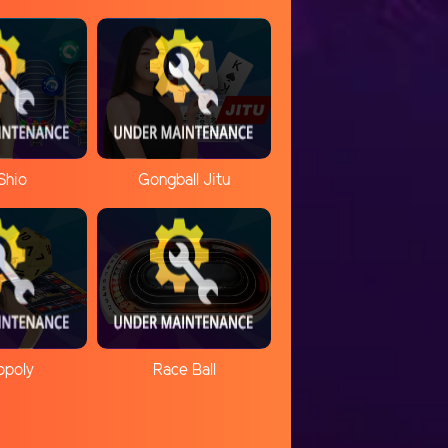
Shio
Gongball Jitu
opoly
Race Ball