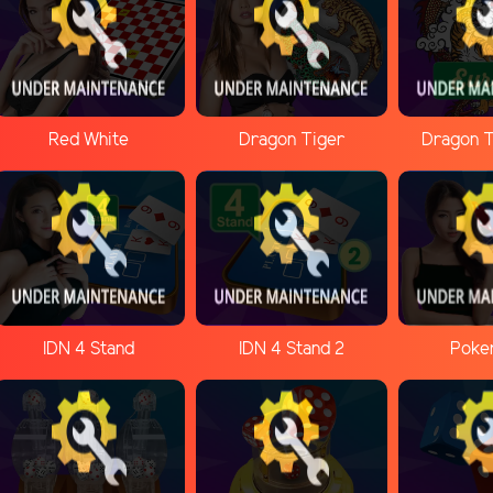
Red White
Dragon Tiger
Dragon T
IDN 4 Stand
IDN 4 Stand 2
Poke