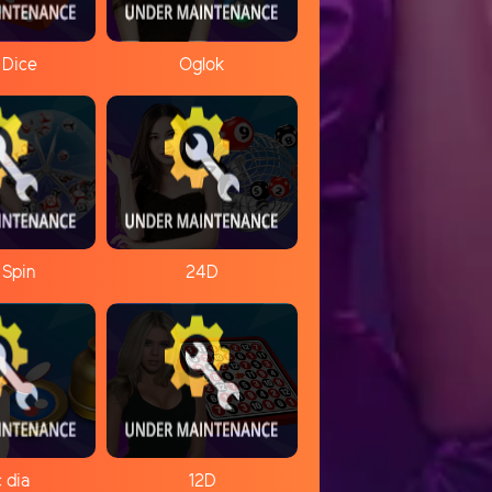
 Dice
Oglok
 Spin
24D
 dia
12D