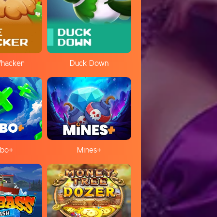
Whacker
Duck Down
mbo+
Mines+