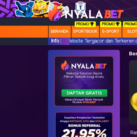
PROMO
PROMO
PROM
BERANDA
SPORTBOOK
E-SPORT
SLO
ebsite Tergacor dan Terkeren di 2026! | Minimal Deposit Rp10
Info :
Be
Ras