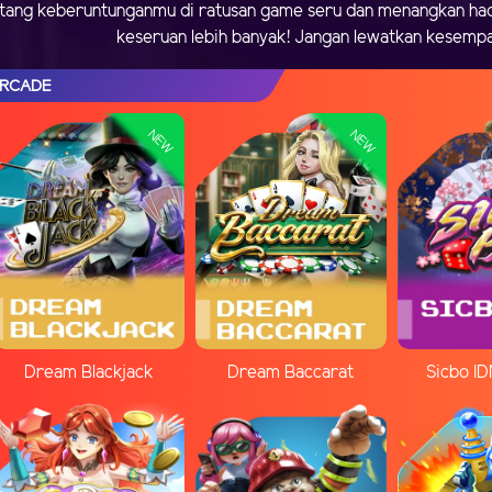
tang keberuntunganmu di ratusan game seru dan menangkan hadia
keseruan lebih banyak! Jangan lewatkan kesempat
RCADE
NEW
NEW
Dream Blackjack
Dream Baccarat
Sicbo I