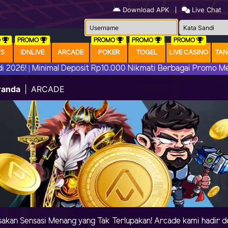
Download APK
Live Chat
O
PROMO
PROMO
PROMO
PROMO
TS
IDNLIVE
ARCADE
POKER
TOGEL
LIVE CASINO
TA
.000 Nikmati Berbagai Promo Menarik Cek Info Lengkap di Men
randa
ARCADE
akan Sensasi Menang yang Tak Terlupakan! Arcade kami hadir de