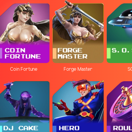
Coin Fortune
Forge Master
S