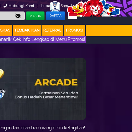
Hubungi Kami
Lupa Kata Sandi?
DAFTAR
NGKAS
TEMBAK IKAN
REFERRAL
PROMOSI
u Promosi atau Hubungi Livechat 24 Jam | Sambut FIFA World C
ngan tampilan baru yang bikin ketagihan!