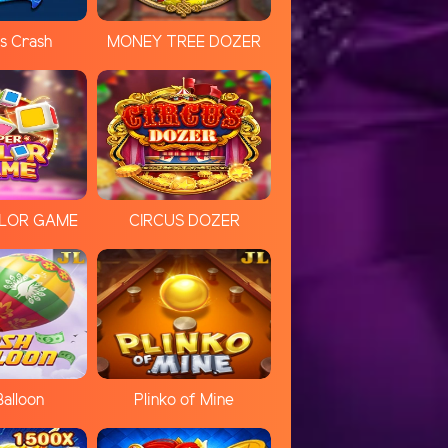
ss Crash
MONEY TREE DOZER
OLOR GAME
CIRCUS DOZER
Balloon
Plinko of Mine