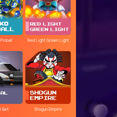
 Pinball
Red Light Green Light
al Bet
Shogun Empire