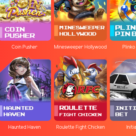
Coin Pusher
Minesweeper Hollywood
Plinko
Haunted Haven
Roulette Fight Chicken
Initi